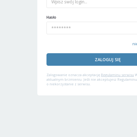
Hasło
ni
ZALOGUJ SIĘ
Zalogowanie oznacza akceptację
Regulaminu serwisu
W
aktualnym brzmieniu. Jeśli nie akceptujesz Regulaminu
o niekorzystanie z serwisu.