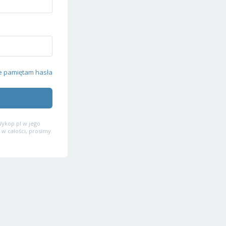
e pamiętam hasła
ykop.pl w jego
 w całości, prosimy