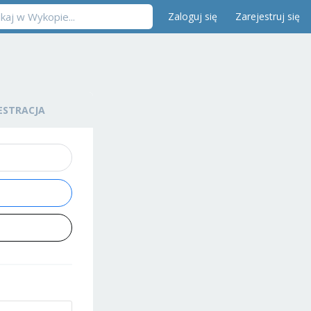
Zaloguj się
Zarejestruj się
ESTRACJA