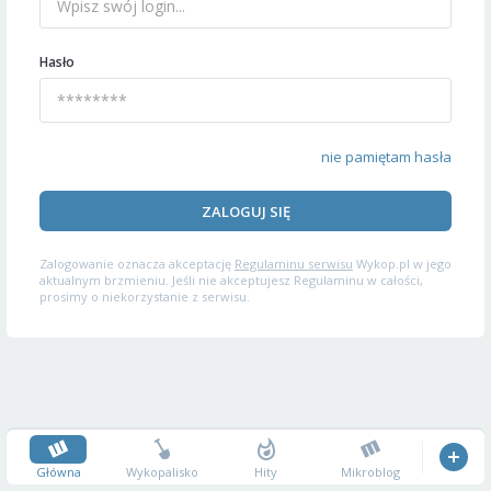
Hasło
nie pamiętam hasła
ZALOGUJ SIĘ
Zalogowanie oznacza akceptację
Regulaminu serwisu
Wykop.pl w jego
aktualnym brzmieniu. Jeśli nie akceptujesz Regulaminu w całości,
prosimy o niekorzystanie z serwisu.
Główna
Wykopalisko
Hity
Mikroblog