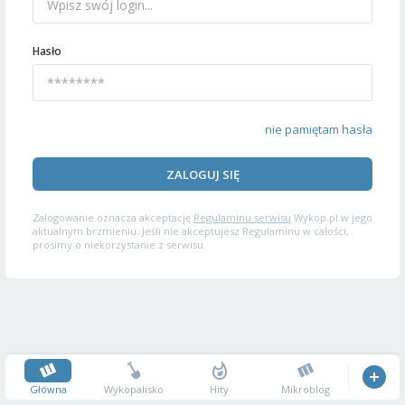
Hasło
nie pamiętam hasła
ZALOGUJ SIĘ
Zalogowanie oznacza akceptację
Regulaminu serwisu
Wykop.pl w jego
aktualnym brzmieniu. Jeśli nie akceptujesz Regulaminu w całości,
prosimy o niekorzystanie z serwisu.
Główna
Wykopalisko
Hity
Mikroblog