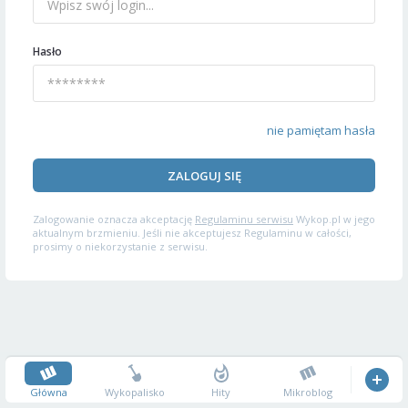
Hasło
nie pamiętam hasła
ZALOGUJ SIĘ
Zalogowanie oznacza akceptację
Regulaminu serwisu
Wykop.pl w jego
aktualnym brzmieniu. Jeśli nie akceptujesz Regulaminu w całości,
prosimy o niekorzystanie z serwisu.
Główna
Wykopalisko
Hity
Mikroblog