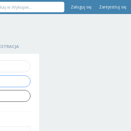
Zaloguj się
Zarejestruj się
ESTRACJA