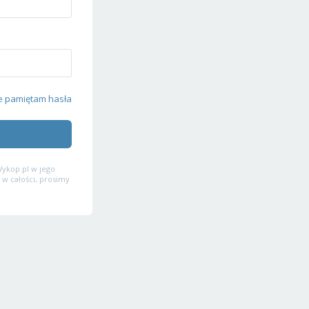
e pamiętam hasła
ykop.pl w jego
 w całości, prosimy