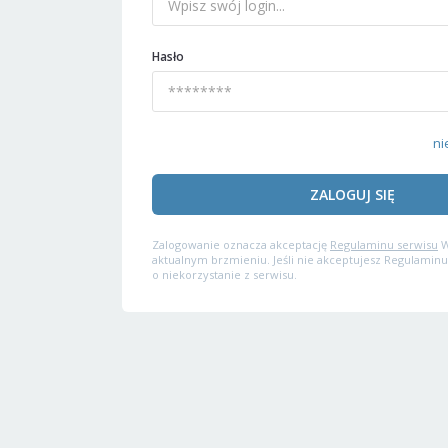
Hasło
ni
ZALOGUJ SIĘ
Zalogowanie oznacza akceptację
Regulaminu serwisu
W
aktualnym brzmieniu. Jeśli nie akceptujesz Regulaminu
o niekorzystanie z serwisu.