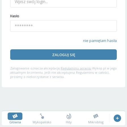
Hasło
nie pamiętam hasła
ZALOGUJ SIĘ
Zalogowanie oznacza akceptację
Regulaminu serwisu
Wykop.pl w jego
aktualnym brzmieniu. Jeśli nie akceptujesz Regulaminu w całości,
prosimy o niekorzystanie z serwisu.
Główna
Wykopalisko
Hity
Mikroblog