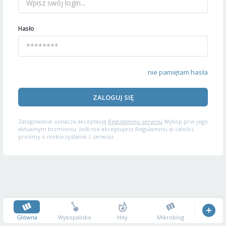
Hasło
nie pamiętam hasła
ZALOGUJ SIĘ
Zalogowanie oznacza akceptację
Regulaminu serwisu
Wykop.pl w jego
aktualnym brzmieniu. Jeśli nie akceptujesz Regulaminu w całości,
prosimy o niekorzystanie z serwisu.
Główna
Wykopalisko
Hity
Mikroblog