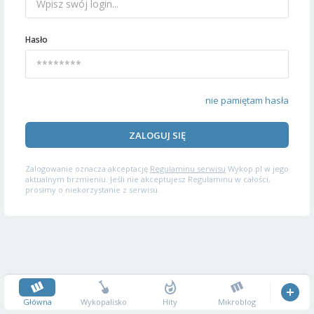
Hasło
nie pamiętam hasła
ZALOGUJ SIĘ
Zalogowanie oznacza akceptację
Regulaminu serwisu
Wykop.pl w jego
aktualnym brzmieniu. Jeśli nie akceptujesz Regulaminu w całości,
prosimy o niekorzystanie z serwisu.
Główna
Wykopalisko
Hity
Mikroblog