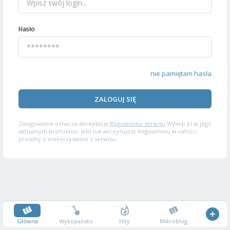
Hasło
nie pamiętam hasła
ZALOGUJ SIĘ
Zalogowanie oznacza akceptację
Regulaminu serwisu
Wykop.pl w jego
aktualnym brzmieniu. Jeśli nie akceptujesz Regulaminu w całości,
prosimy o niekorzystanie z serwisu.
Główna
Wykopalisko
Hity
Mikroblog