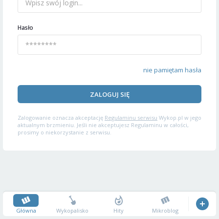
Hasło
nie pamiętam hasła
ZALOGUJ SIĘ
Zalogowanie oznacza akceptację
Regulaminu serwisu
Wykop.pl w jego
aktualnym brzmieniu. Jeśli nie akceptujesz Regulaminu w całości,
prosimy o niekorzystanie z serwisu.
Główna
Wykopalisko
Hity
Mikroblog