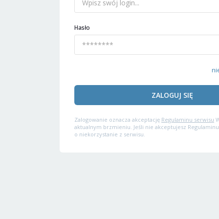
Hasło
ni
ZALOGUJ SIĘ
Zalogowanie oznacza akceptację
Regulaminu serwisu
W
aktualnym brzmieniu. Jeśli nie akceptujesz Regulaminu
o niekorzystanie z serwisu.