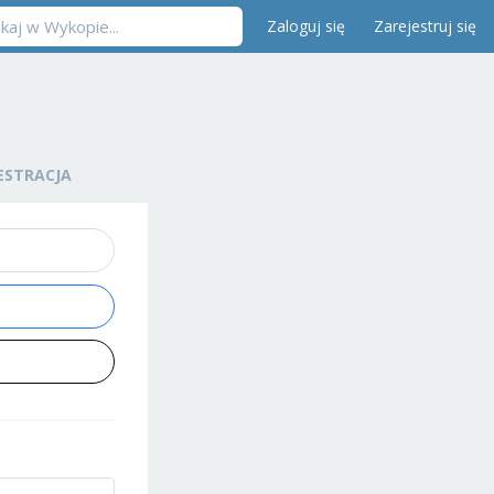
Zaloguj się
Zarejestruj się
ESTRACJA