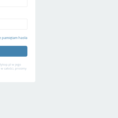
e pamiętam hasła
ykop.pl w jego
 w całości, prosimy