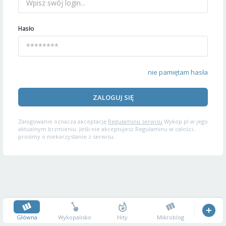
Hasło
nie pamiętam hasła
ZALOGUJ SIĘ
Zalogowanie oznacza akceptację
Regulaminu serwisu
Wykop.pl w jego
aktualnym brzmieniu. Jeśli nie akceptujesz Regulaminu w całości,
prosimy o niekorzystanie z serwisu.
Główna
Wykopalisko
Hity
Mikroblog