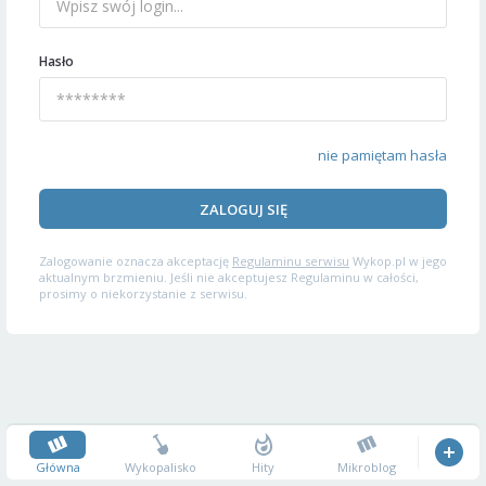
Hasło
nie pamiętam hasła
ZALOGUJ SIĘ
Zalogowanie oznacza akceptację
Regulaminu serwisu
Wykop.pl w jego
aktualnym brzmieniu. Jeśli nie akceptujesz Regulaminu w całości,
prosimy o niekorzystanie z serwisu.
Główna
Wykopalisko
Hity
Mikroblog