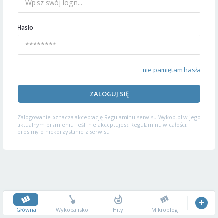
Hasło
nie pamiętam hasła
ZALOGUJ SIĘ
Zalogowanie oznacza akceptację
Regulaminu serwisu
Wykop.pl w jego
aktualnym brzmieniu. Jeśli nie akceptujesz Regulaminu w całości,
prosimy o niekorzystanie z serwisu.
Główna
Wykopalisko
Hity
Mikroblog