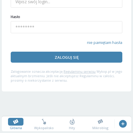
Hasło
nie pamiętam hasła
ZALOGUJ SIĘ
Zalogowanie oznacza akceptację
Regulaminu serwisu
Wykop.pl w jego
aktualnym brzmieniu. Jeśli nie akceptujesz Regulaminu w całości,
prosimy o niekorzystanie z serwisu.
Główna
Wykopalisko
Hity
Mikroblog