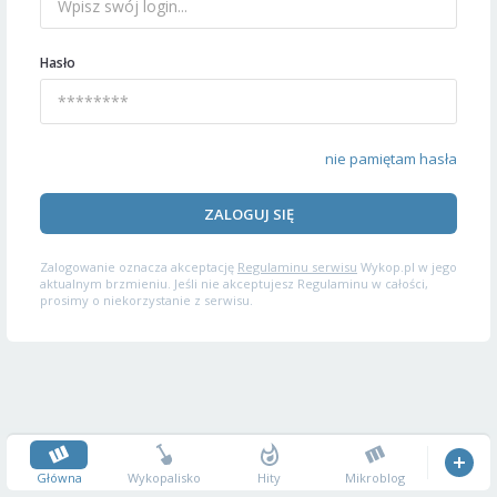
Hasło
nie pamiętam hasła
ZALOGUJ SIĘ
Zalogowanie oznacza akceptację
Regulaminu serwisu
Wykop.pl w jego
aktualnym brzmieniu. Jeśli nie akceptujesz Regulaminu w całości,
prosimy o niekorzystanie z serwisu.
Główna
Wykopalisko
Hity
Mikroblog