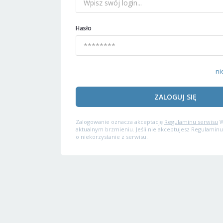
Hasło
ni
ZALOGUJ SIĘ
Zalogowanie oznacza akceptację
Regulaminu serwisu
W
aktualnym brzmieniu. Jeśli nie akceptujesz Regulaminu
o niekorzystanie z serwisu.