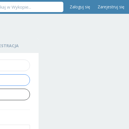
Zaloguj się
Zarejestruj się
ESTRACJA