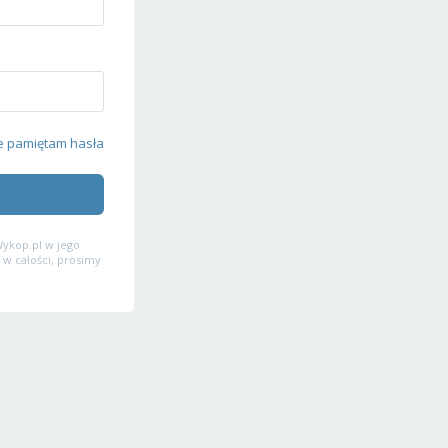
e pamiętam hasła
ykop.pl w jego
 w całości, prosimy