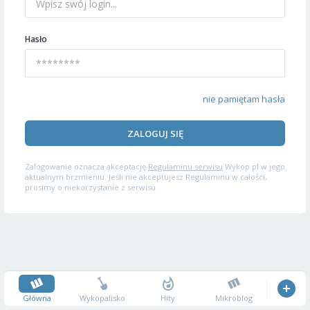
Hasło
nie pamiętam hasła
ZALOGUJ SIĘ
Zalogowanie oznacza akceptację
Regulaminu serwisu
Wykop.pl w jego
aktualnym brzmieniu. Jeśli nie akceptujesz Regulaminu w całości,
prosimy o niekorzystanie z serwisu.
Główna
Wykopalisko
Hity
Mikroblog