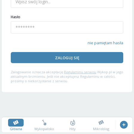
Hasło
nie pamiętam hasła
ZALOGUJ SIĘ
Zalogowanie oznacza akceptację
Regulaminu serwisu
Wykop.pl w jego
aktualnym brzmieniu. Jeśli nie akceptujesz Regulaminu w całości,
prosimy o niekorzystanie z serwisu.
Główna
Wykopalisko
Hity
Mikroblog