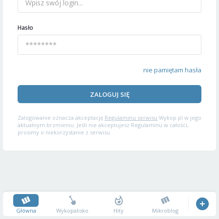
Hasło
nie pamiętam hasła
ZALOGUJ SIĘ
Zalogowanie oznacza akceptację
Regulaminu serwisu
Wykop.pl w jego
aktualnym brzmieniu. Jeśli nie akceptujesz Regulaminu w całości,
prosimy o niekorzystanie z serwisu.
Główna
Wykopalisko
Hity
Mikroblog