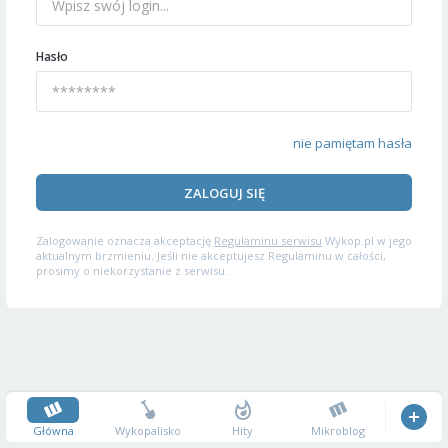
Hasło
nie pamiętam hasła
ZALOGUJ SIĘ
Zalogowanie oznacza akceptację
Regulaminu serwisu
Wykop.pl w jego
aktualnym brzmieniu. Jeśli nie akceptujesz Regulaminu w całości,
prosimy o niekorzystanie z serwisu.
Główna
Wykopalisko
Hity
Mikroblog