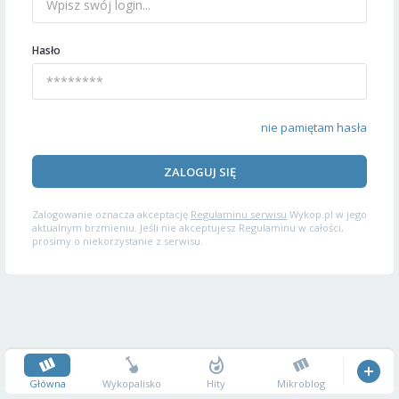
Hasło
nie pamiętam hasła
ZALOGUJ SIĘ
Zalogowanie oznacza akceptację
Regulaminu serwisu
Wykop.pl w jego
aktualnym brzmieniu. Jeśli nie akceptujesz Regulaminu w całości,
prosimy o niekorzystanie z serwisu.
Główna
Wykopalisko
Hity
Mikroblog