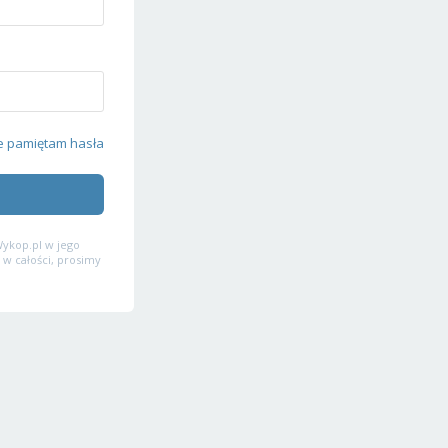
e pamiętam hasła
ykop.pl w jego
 w całości, prosimy