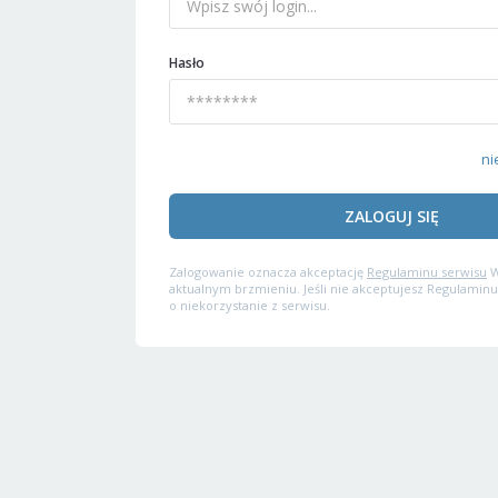
Hasło
ni
ZALOGUJ SIĘ
Zalogowanie oznacza akceptację
Regulaminu serwisu
W
aktualnym brzmieniu. Jeśli nie akceptujesz Regulaminu
o niekorzystanie z serwisu.