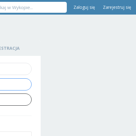
Zaloguj się
Zarejestruj się
ESTRACJA