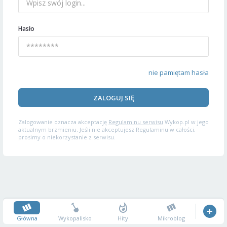
Hasło
nie pamiętam hasła
ZALOGUJ SIĘ
Zalogowanie oznacza akceptację
Regulaminu serwisu
Wykop.pl w jego
aktualnym brzmieniu. Jeśli nie akceptujesz Regulaminu w całości,
prosimy o niekorzystanie z serwisu.
Główna
Wykopalisko
Hity
Mikroblog