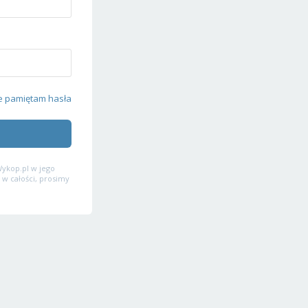
e pamiętam hasła
ykop.pl w jego
 w całości, prosimy