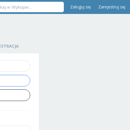
Zaloguj się
Zarejestruj się
ESTRACJA