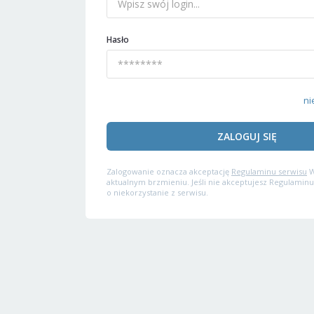
Hasło
ni
ZALOGUJ SIĘ
Zalogowanie oznacza akceptację
Regulaminu serwisu
W
aktualnym brzmieniu. Jeśli nie akceptujesz Regulaminu
o niekorzystanie z serwisu.