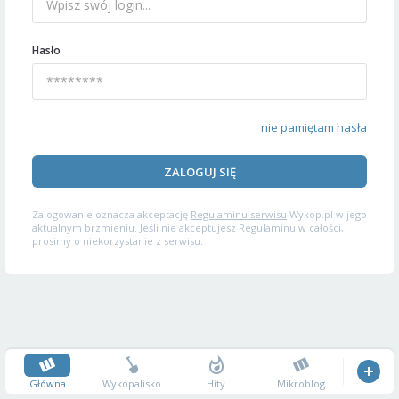
Hasło
nie pamiętam hasła
ZALOGUJ SIĘ
Zalogowanie oznacza akceptację
Regulaminu serwisu
Wykop.pl w jego
aktualnym brzmieniu. Jeśli nie akceptujesz Regulaminu w całości,
prosimy o niekorzystanie z serwisu.
Główna
Wykopalisko
Hity
Mikroblog