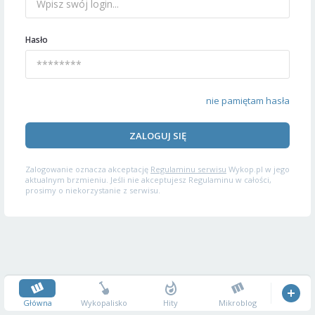
Hasło
nie pamiętam hasła
ZALOGUJ SIĘ
Zalogowanie oznacza akceptację
Regulaminu serwisu
Wykop.pl w jego
aktualnym brzmieniu. Jeśli nie akceptujesz Regulaminu w całości,
prosimy o niekorzystanie z serwisu.
Główna
Wykopalisko
Hity
Mikroblog