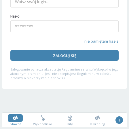
Hasło
nie pamiętam hasła
ZALOGUJ SIĘ
Zalogowanie oznacza akceptację
Regulaminu serwisu
Wykop.pl w jego
aktualnym brzmieniu. Jeśli nie akceptujesz Regulaminu w całości,
prosimy o niekorzystanie z serwisu.
Główna
Wykopalisko
Hity
Mikroblog