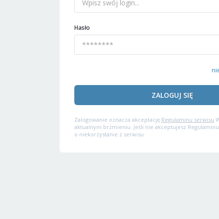
Hasło
ni
ZALOGUJ SIĘ
Zalogowanie oznacza akceptację
Regulaminu serwisu
W
aktualnym brzmieniu. Jeśli nie akceptujesz Regulaminu
o niekorzystanie z serwisu.