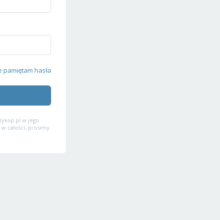
e pamiętam hasła
ykop.pl w jego
 w całości, prosimy