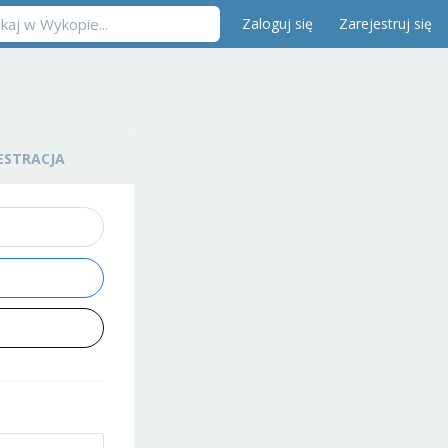
Zaloguj się
Zarejestruj się
ESTRACJA