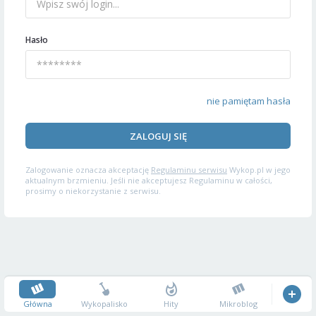
Hasło
nie pamiętam hasła
ZALOGUJ SIĘ
Zalogowanie oznacza akceptację
Regulaminu serwisu
Wykop.pl w jego
aktualnym brzmieniu. Jeśli nie akceptujesz Regulaminu w całości,
prosimy o niekorzystanie z serwisu.
Główna
Wykopalisko
Hity
Mikroblog