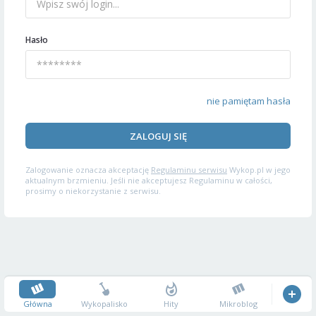
Hasło
nie pamiętam hasła
ZALOGUJ SIĘ
Zalogowanie oznacza akceptację
Regulaminu serwisu
Wykop.pl w jego
aktualnym brzmieniu. Jeśli nie akceptujesz Regulaminu w całości,
prosimy o niekorzystanie z serwisu.
Główna
Wykopalisko
Hity
Mikroblog