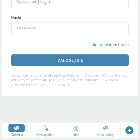
Hasło
nie pamiętam hasła
ZALOGUJ SIĘ
Zalogowanie oznacza akceptację
Regulaminu serwisu
Wykop.pl w jego
aktualnym brzmieniu. Jeśli nie akceptujesz Regulaminu w całości,
prosimy o niekorzystanie z serwisu.
Główna
Wykopalisko
Hity
Mikroblog