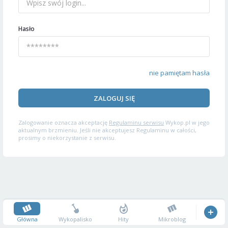
Hasło
nie pamiętam hasła
ZALOGUJ SIĘ
Zalogowanie oznacza akceptację
Regulaminu serwisu
Wykop.pl w jego
aktualnym brzmieniu. Jeśli nie akceptujesz Regulaminu w całości,
prosimy o niekorzystanie z serwisu.
Główna
Wykopalisko
Hity
Mikroblog