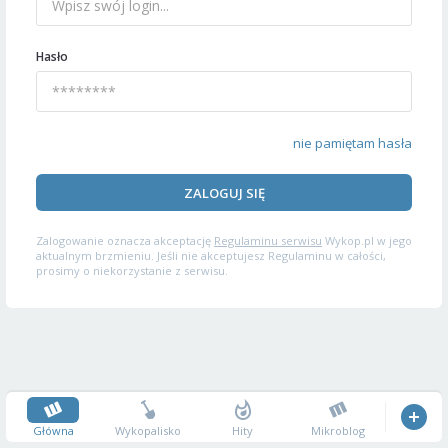
Hasło
nie pamiętam hasła
ZALOGUJ SIĘ
Zalogowanie oznacza akceptację
Regulaminu serwisu
Wykop.pl w jego
aktualnym brzmieniu. Jeśli nie akceptujesz Regulaminu w całości,
prosimy o niekorzystanie z serwisu.
Główna
Wykopalisko
Hity
Mikroblog