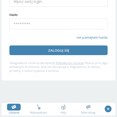
Hasło
nie pamiętam hasła
ZALOGUJ SIĘ
Zalogowanie oznacza akceptację
Regulaminu serwisu
Wykop.pl w jego
aktualnym brzmieniu. Jeśli nie akceptujesz Regulaminu w całości,
prosimy o niekorzystanie z serwisu.
Główna
Wykopalisko
Hity
Mikroblog