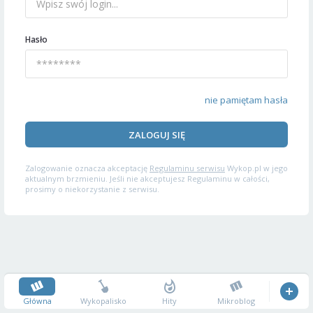
Hasło
nie pamiętam hasła
ZALOGUJ SIĘ
Zalogowanie oznacza akceptację
Regulaminu serwisu
Wykop.pl w jego
aktualnym brzmieniu. Jeśli nie akceptujesz Regulaminu w całości,
prosimy o niekorzystanie z serwisu.
Główna
Wykopalisko
Hity
Mikroblog