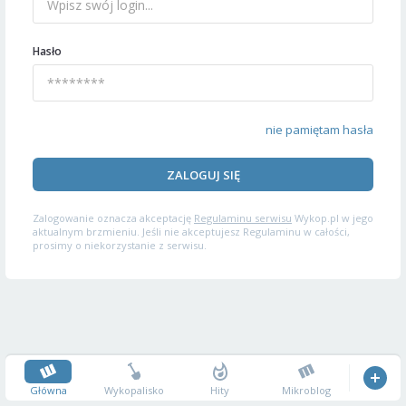
Hasło
nie pamiętam hasła
ZALOGUJ SIĘ
Zalogowanie oznacza akceptację
Regulaminu serwisu
Wykop.pl w jego
aktualnym brzmieniu. Jeśli nie akceptujesz Regulaminu w całości,
prosimy o niekorzystanie z serwisu.
Główna
Wykopalisko
Hity
Mikroblog