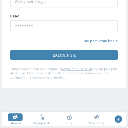
Hasło
nie pamiętam hasła
ZALOGUJ SIĘ
Zalogowanie oznacza akceptację
Regulaminu serwisu
Wykop.pl w jego
aktualnym brzmieniu. Jeśli nie akceptujesz Regulaminu w całości,
prosimy o niekorzystanie z serwisu.
Główna
Wykopalisko
Hity
Mikroblog