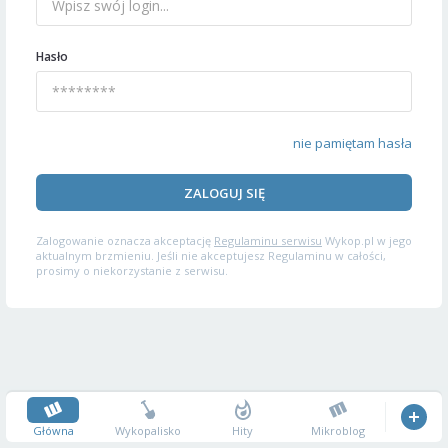
Hasło
nie pamiętam hasła
ZALOGUJ SIĘ
Zalogowanie oznacza akceptację
Regulaminu serwisu
Wykop.pl w jego
aktualnym brzmieniu. Jeśli nie akceptujesz Regulaminu w całości,
prosimy o niekorzystanie z serwisu.
Główna
Wykopalisko
Hity
Mikroblog