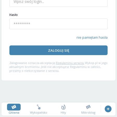
Hasło
nie pamiętam hasła
ZALOGUJ SIĘ
Zalogowanie oznacza akceptację
Regulaminu serwisu
Wykop.pl w jego
aktualnym brzmieniu. Jeśli nie akceptujesz Regulaminu w całości,
prosimy o niekorzystanie z serwisu.
Główna
Wykopalisko
Hity
Mikroblog