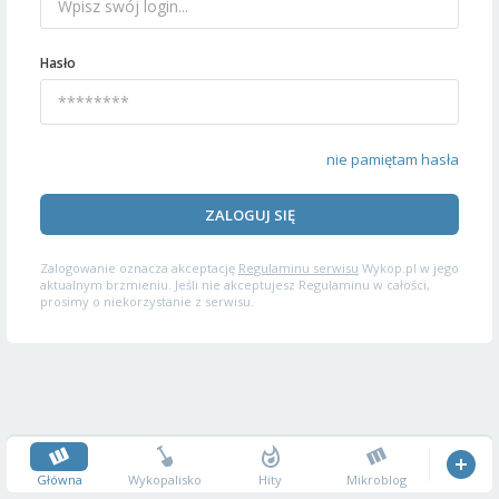
Hasło
nie pamiętam hasła
ZALOGUJ SIĘ
Zalogowanie oznacza akceptację
Regulaminu serwisu
Wykop.pl w jego
aktualnym brzmieniu. Jeśli nie akceptujesz Regulaminu w całości,
prosimy o niekorzystanie z serwisu.
Główna
Wykopalisko
Hity
Mikroblog