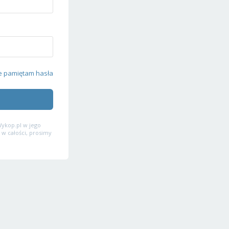
e pamiętam hasła
ykop.pl w jego
 w całości, prosimy