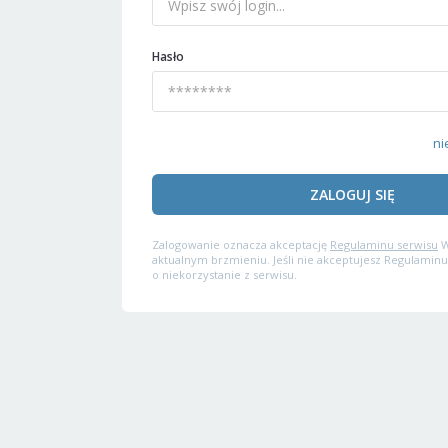
Hasło
ni
ZALOGUJ SIĘ
Zalogowanie oznacza akceptację
Regulaminu serwisu
W
aktualnym brzmieniu. Jeśli nie akceptujesz Regulaminu
o niekorzystanie z serwisu.