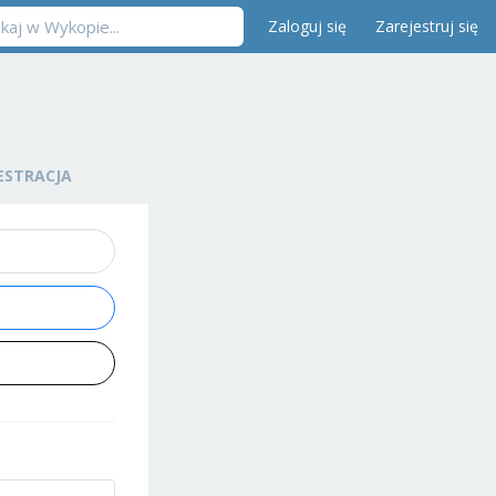
Zaloguj się
Zarejestruj się
ESTRACJA