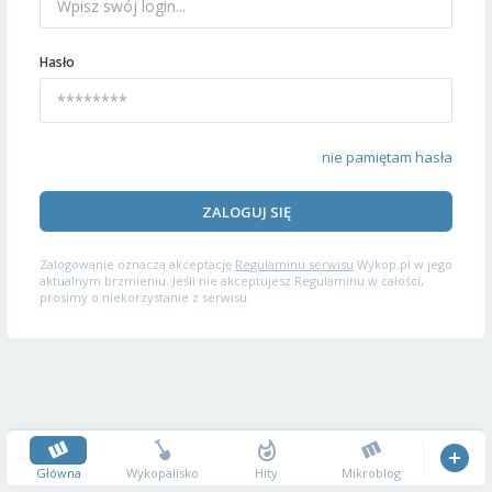
Hasło
nie pamiętam hasła
ZALOGUJ SIĘ
Zalogowanie oznacza akceptację
Regulaminu serwisu
Wykop.pl w jego
aktualnym brzmieniu. Jeśli nie akceptujesz Regulaminu w całości,
prosimy o niekorzystanie z serwisu.
Główna
Wykopalisko
Hity
Mikroblog