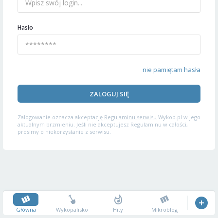
Hasło
nie pamiętam hasła
ZALOGUJ SIĘ
Zalogowanie oznacza akceptację
Regulaminu serwisu
Wykop.pl w jego
aktualnym brzmieniu. Jeśli nie akceptujesz Regulaminu w całości,
prosimy o niekorzystanie z serwisu.
Główna
Wykopalisko
Hity
Mikroblog