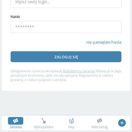
Hasło
nie pamiętam hasła
ZALOGUJ SIĘ
Zalogowanie oznacza akceptację
Regulaminu serwisu
Wykop.pl w jego
aktualnym brzmieniu. Jeśli nie akceptujesz Regulaminu w całości,
prosimy o niekorzystanie z serwisu.
Główna
Wykopalisko
Hity
Mikroblog