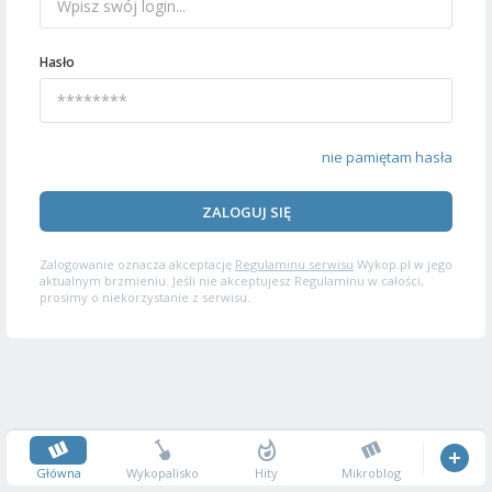
Hasło
nie pamiętam hasła
ZALOGUJ SIĘ
Zalogowanie oznacza akceptację
Regulaminu serwisu
Wykop.pl w jego
aktualnym brzmieniu. Jeśli nie akceptujesz Regulaminu w całości,
prosimy o niekorzystanie z serwisu.
Główna
Wykopalisko
Hity
Mikroblog