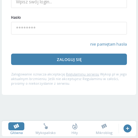
Hasło
nie pamiętam hasła
ZALOGUJ SIĘ
Zalogowanie oznacza akceptację
Regulaminu serwisu
Wykop.pl w jego
aktualnym brzmieniu. Jeśli nie akceptujesz Regulaminu w całości,
prosimy o niekorzystanie z serwisu.
Główna
Wykopalisko
Hity
Mikroblog