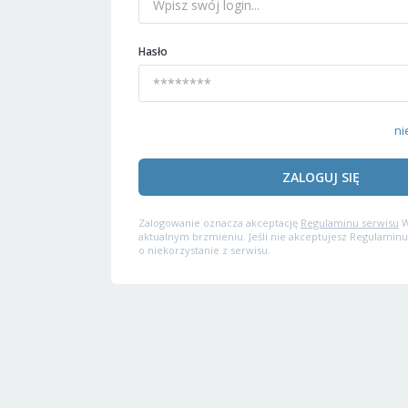
Hasło
ni
ZALOGUJ SIĘ
Zalogowanie oznacza akceptację
Regulaminu serwisu
W
aktualnym brzmieniu. Jeśli nie akceptujesz Regulaminu
o niekorzystanie z serwisu.