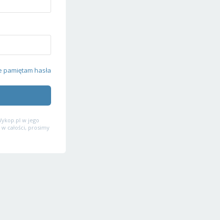
e pamiętam hasła
ykop.pl w jego
 w całości, prosimy