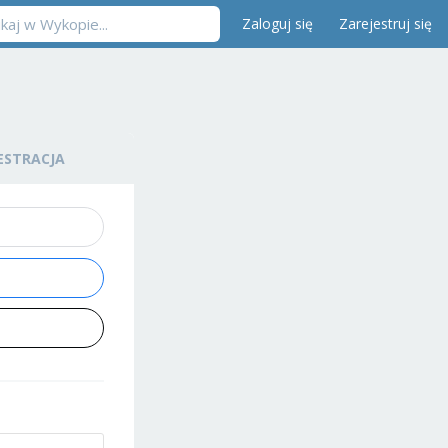
Zaloguj się
Zarejestruj się
ESTRACJA