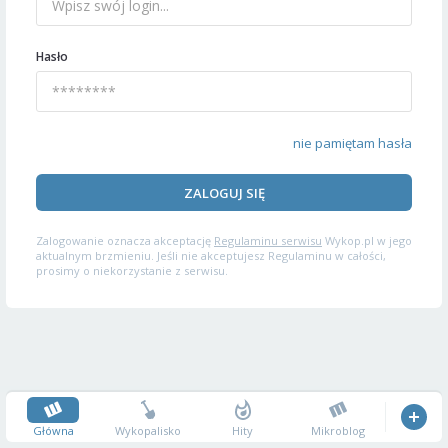
Hasło
nie pamiętam hasła
ZALOGUJ SIĘ
Zalogowanie oznacza akceptację
Regulaminu serwisu
Wykop.pl w jego
aktualnym brzmieniu. Jeśli nie akceptujesz Regulaminu w całości,
prosimy o niekorzystanie z serwisu.
Główna
Wykopalisko
Hity
Mikroblog