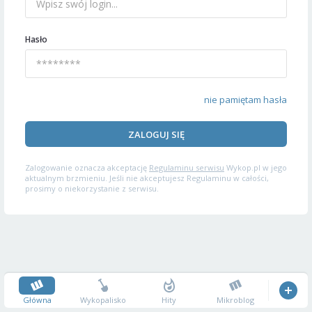
Hasło
nie pamiętam hasła
ZALOGUJ SIĘ
Zalogowanie oznacza akceptację
Regulaminu serwisu
Wykop.pl w jego
aktualnym brzmieniu. Jeśli nie akceptujesz Regulaminu w całości,
prosimy o niekorzystanie z serwisu.
Główna
Wykopalisko
Hity
Mikroblog